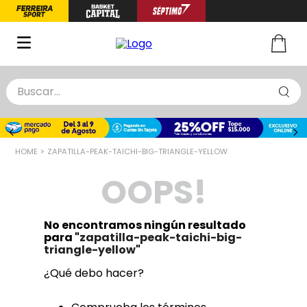
Buscar...
TÉRMINOS MÁS BUSCADOS
1
.
zapatillas basquet
ZAPATILLA-PEAK-TAICHI-BIG-TRIANGLE-YELLOW
2
.
niño
OOPS!
3
.
zapatillas
4
.
medias
No encontramos ningún resultado
5
.
chinelas
para "
zapatilla-peak-taichi-big-
triangle-yellow
"
¿Qué debo hacer?