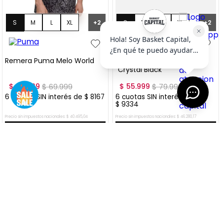
S
M
L
XL
S
M
L
XL
+
2
+
2
XXL
XXL
Remera Puma Melo World
Remera Puma Melo World I
"Crystal Black"
$
48
.
999
$
69
.
999
$
55
.
999
$
79
.
999
6
cuotas SIN interés de
$
8167
6
cuotas SIN interés de
$
9334
Precio sin impuestos nacionales:
$
40
.
495
,
04
Precio sin impuestos nacionales:
$
46
.
280
,
17
AGREGAR AL CARRITO
AGREGAR AL CARRITO
VER MÁS OFERTAS