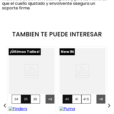
que el cuello ajustado y envolvente asegura un
soporte firme.
TAMBIEN TE PUEDE INTERESAR
¡Últimos Talles!
New IN
13
34
35
36
+
3
40
41
41.5
+
5