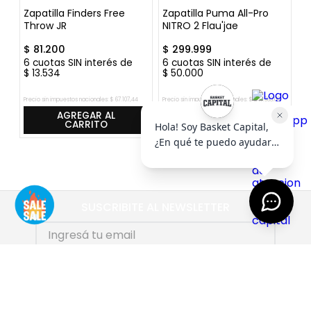
ck
Zapatilla Finders Free
Zapatilla Puma All-Pro
Z
Throw JR
NITRO 2 Flau'jae
"
$
81
.
200
$
299
.
999
$
6
cuotas SIN interés de
6
cuotas SIN interés de
6
$
13
.
534
$
50
.
000
$
Precio sin impuestos nacionales:
$
67
.
107
,
44
Precio sin impuestos nacionales:
$
247
.
933
,
06
Pre
AGREGAR AL
AGREGAR AL
CARRITO
CARRITO
SUSCRIBITE AL NEWSLETTER
SUSCRIBIRME
AYUDA
+