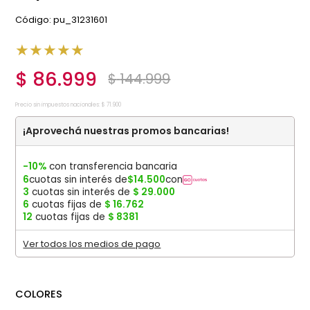
:
pu_31231601
★
★
★
★
★
$
86
.
999
$
144
.
999
Precio sin impuestos nacionales:
$
71
.
900
¡Aprovechá nuestras promos bancarias!
-10%
con transferencia bancaria
6
cuotas sin interés de
$
14
.
500
con
3
cuotas sin interés de
$
29
.
000
6
cuotas fijas de
$
16
.
762
12
cuotas fijas de
$
8381
Ver todos los medios de pago
COLORES