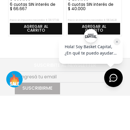
6
cuotas SIN interés de
6
cuotas SIN interés de
6
$
66
.
667
$
40
.
000
$
Precio sin impuestos nacionales:
$
330
.
577
,
69
Precio sin impuestos nacionales:
$
198
.
346
,
28
Pre
AGREGAR AL
AGREGAR AL
CARRITO
CARRITO
SUSCRIBITE AL NEWSLETTER
SUSCRIBIRME
AYUDA
+
EMPRESA
+