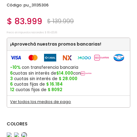
:
pu_31135306
$
83
.
999
$
139
.
999
Precio sin impuestos nacionales:
$
69
.
420
,
66
¡Aprovechá nuestras promos bancarias!
-10%
con transferencia bancaria
6
cuotas sin interés de
$
14
.
000
con
3
cuotas sin interés de
$
28
.
000
6
cuotas fijas de
$
16
.
184
12
cuotas fijas de
$
8092
Ver todos los medios de pago
COLORES