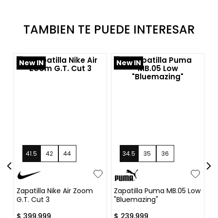
TAMBIEN TE PUEDE INTERESAR
New IN
New IN
¡
41.5
42
44
+
3
34.5
35
36
+
16
Zapatilla Nike Air Zoom
Zapatilla Puma MB.05 Low
Za
G.T. Cut 3
"Bluemazing"
Ed
$
399
.
999
$
239
.
999
$