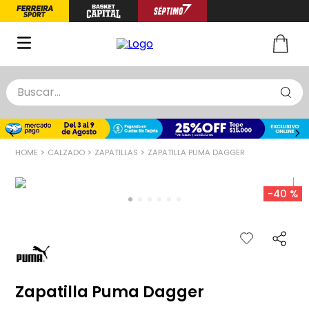
Buscar...
TÉRMINOS MÁS BUSCADOS
1
.
zapatillas basquet
CALZADO
ZAPATILLAS
ZAPATILLA PUMA DAGGER
2
.
niño
3
.
zapatillas
-
40 %
4
.
medias
5
.
chinelas
Zapatilla Puma Dagger