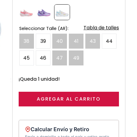
Tabla de talles
38
39
40
41
43
44
45
46
47
49
¡Queda 1 unidad!
AGREGAR AL CARRITO
Calcular Envío y Retiro
Envío a domicilio a todo el país y retiro gratis