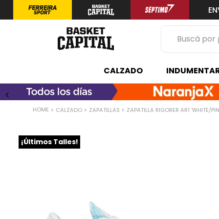
EN
Buscá por prod
TÉRMINOS 
CALZADO
INDUMENTAR
1
.
zapatilla
2
.
niño
CALZADO
ZAPATILLAS
ZAPATILLA RIGORER AR1 'WHITE/PIN
3
.
zapatillas
4
.
medias
¡Últimos Talles!
5
.
chinelas