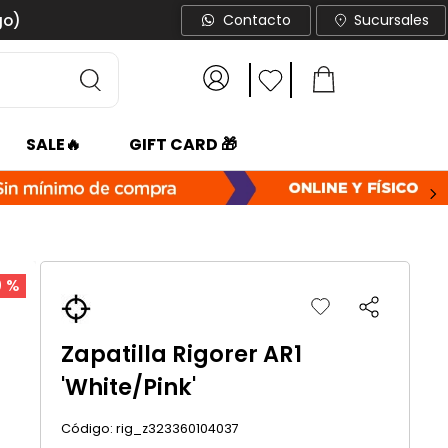
go)
Contacto
Sucursales
SALE🔥
GIFT CARD 🎁
0 %
Zapatilla Rigorer AR1
'White/Pink'
:
rig_z323360104037