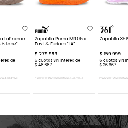
1
41.5
40
41
41.5
42
+
5
+
7
39
40
4
43
ma LaFrancé
Zapatilla Puma MB.05 x
Zapatilla 36
ndstone"
Fast & Furious "LA"
$
279
.
999
$
159
.
999
terés de
6
cuotas SIN interés de
6
cuotas SIN i
$
46
.
667
$
26
.
667
ales:
$
198
.
346
,
28
Precio sin impuestos nacionales:
$
231
.
404
,
13
Precio sin impuestos naci
L CARRITO
AGREGAR AL CARRITO
AGREGAR 