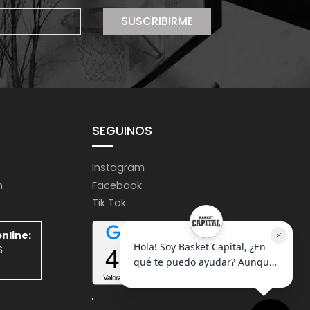
SUSCRIBIRME
SEGUINOS
Instagram
m
Facebook
Tik Tok
nline:
S
S