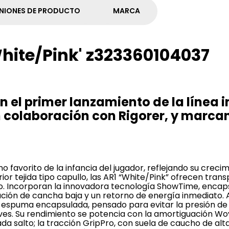
NIONES DE PRODUCTO
MARCA
White/Pink' z323360104037
n el primer lanzamiento de la línea i
 colaboración con Rigorer, y marcan
o favorito de la infancia del jugador, reflejando su creci
r tejida tipo capullo, las AR1 “White/Pink” ofrecen transpi
go. Incorporan la innovadora tecnología ShowTime, encap
ción de cancha baja y un retorno de energía inmediato. 
n espuma encapsulada, pensado para evitar la presión de
aves. Su rendimiento se potencia con la amortiguación 
 salto; la tracción GripPro, con suela de caucho de alta