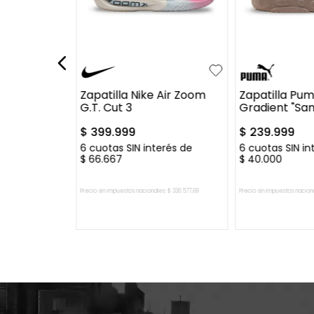
5
37
41.5
42
44
44.5
39.5
40
4
+
7
+
1
45
46.5
42
verse Chuck
Zapatilla Nike Air Zoom
Zapatilla Pu
 Ox
G.T. Cut 3
Gradient "Sa
$
399
.
999
$
239
.
999
erés de
6
cuotas SIN interés de
6
cuotas SIN in
$
66
.
667
$
40
.
000
es:
$
90
.
495
,
87
Precio sin impuestos nacionales:
$
330
.
577
,
69
Precio sin impuestos nacion
 CARRITO
AGREGAR AL CARRITO
AGREGAR A