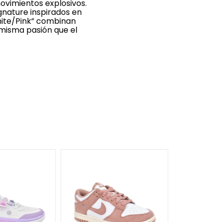
movimientos explosivos.
ignature inspirados en
hite/Pink” combinan
 misma pasión que el
32
33
¡Últimos Ta
37
38
Zapatilla 
Junior
★
★
★
★
★