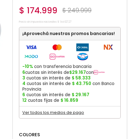
$
174
.
999
$
249
.
999
Precio sin impuestos nacionales:
$
144
.
627
,
27
¡Aprovechá nuestras promos bancarias!
-10%
con transferencia bancaria
6
cuotas sin interés de
$
29
.
167
con
3
cuotas sin interés de
$
58
.
333
4
cuotas sin interés de
$
43
.
750
con Banco
Provincia
6
cuotas sin interés de
$
29
.
167
12
cuotas fijas de
$
16
.
859
Ver todos los medios de pago
COLORES