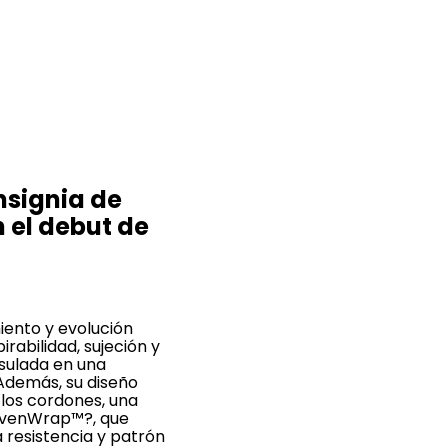
nsignia de
 el debut de
miento y evolución
rabilidad, sujeción y
sulada en una
Además, su diseño
 los cordones, una
WovenWrap™?, que
 resistencia y patrón