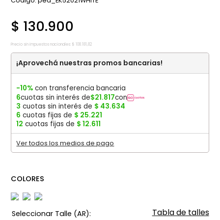
:
pea_EK52021WHITE
$
130
.
900
Precio sin impuestos nacionales:
$
108
.
181
,
82
¡Aprovechá nuestras promos bancarias!
-10%
con transferencia bancaria
6
cuotas sin interés de
$
21
.
817
con
3
cuotas sin interés de
$
43
.
634
6
cuotas fijas de
$
25
.
221
12
cuotas fijas de
$
12
.
611
Ver todos los medios de pago
COLORES
Tabla de talles