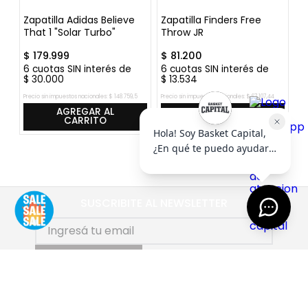
he
Zapatilla Adidas Believe
Zapatilla Finders Free
Z
That 1 "Solar Turbo"
Throw JR
"
$
179
.
999
$
81
.
200
$
6
cuotas SIN interés de
6
cuotas SIN interés de
6
$
30
.
000
$
13
.
534
$
9
Precio sin impuestos nacionales:
$
148
.
759
,
5
Precio sin impuestos nacionales:
$
67
.
107
,
44
Pre
AGREGAR AL
AGREGAR AL
CARRITO
CARRITO
SUSCRIBITE AL NEWSLETTER
SUSCRIBIRME
AYUDA
+