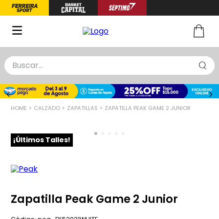
Buscar...
TÉRMINOS MÁS BUSCADOS
1
.
zapatillas basquet
CALZADO
ZAPATILLAS
ZAPATILLA PEAK GAME 2 JUNIOR
2
.
niño
3
.
zapatillas
¡Últimos Talles!
4
.
medias
5
.
chinelas
Zapatilla Peak Game 2 Junior