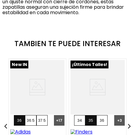
un ajuste normal con cierre de cordones, estas
zapatillas aseguran una sujeción firme para brindar
estabilidad en cada movimiento.
TAMBIEN TE PUEDE INTERESAR
New IN
¡Últimos Talles!
N
36
36.5
37.5
+
17
34
35
36
+
3