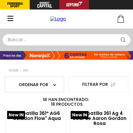
Buscar...
TÉRMINOS MÁS BUSCADOS
1
.
zapatillas basquet
361
2
.
niño
3
.
zapatillas
ORDENAR POR
4
.
medias
5
.
chinelas
18
PRODUCTOS
New IN
New IN