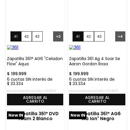
41
42
43
+
3
41
42
43
+
4
Zapatilla 361° AG6 "Celadon
Zapatilla 361 Ag 4 Soar Se
Flow" Aqua
Aaron Gordon Rosa
$
199
.
999
$
199
.
999
6
cuotas SIN interés de
6
cuotas SIN interés de
$
33
.
334
$
33
.
334
Precio sin impuestos nacionales:
$
165
.
288
,
43
Precio sin impuestos nacionales:
$
165
.
288
,
43
AGREGAR AL
AGREGAR AL
CARRITO
CARRITO
New IN
New IN