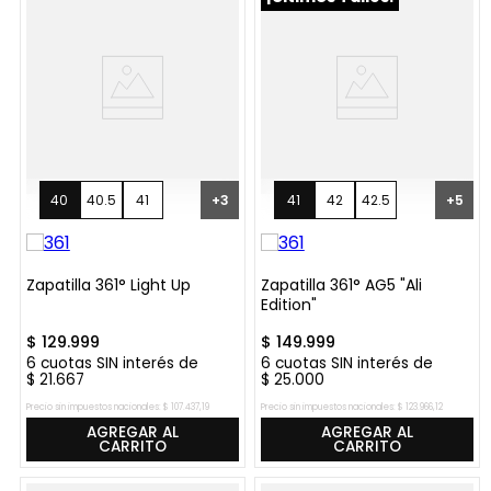
40
40.5
41
+
3
41
42
42.5
+
5
Zapatilla 361° Light Up
Zapatilla 361° AG5 "Ali
Edition"
$
129
.
999
$
149
.
999
6
cuotas SIN interés de
6
cuotas SIN interés de
$
21
.
667
$
25
.
000
Precio sin impuestos nacionales:
$
107
.
437
,
19
Precio sin impuestos nacionales:
$
123
.
966
,
12
AGREGAR AL
AGREGAR AL
CARRITO
CARRITO