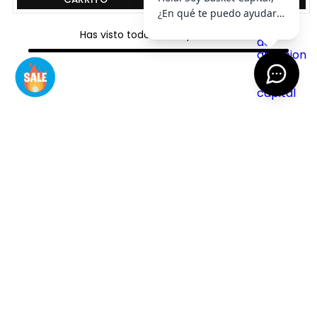
Has visto todos los
18
productos
SUSCRIBITE AL NEWSLETTER
SUSCRIBIRME
AYUDA
+
EMPRESA
+