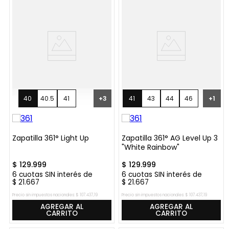
40
40.5
41
+
3
41
43
44
46
+
1
Zapatilla 361° Light Up
Zapatilla 361° AG Level Up 3
"White Rainbow"
$
129
.
999
$
129
.
999
6
cuotas SIN interés de
6
cuotas SIN interés de
$
21
.
667
$
21
.
667
Precio sin impuestos nacionales:
$
107
.
437
,
19
Precio sin impuestos nacionales:
$
107
.
437
,
19
AGREGAR AL
AGREGAR AL
CARRITO
CARRITO