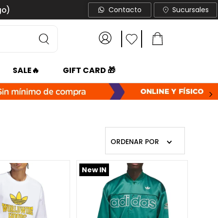
go)
Contacto
Sucursales
SALE🔥
GIFT CARD 🎁
ORDENAR POR
New IN