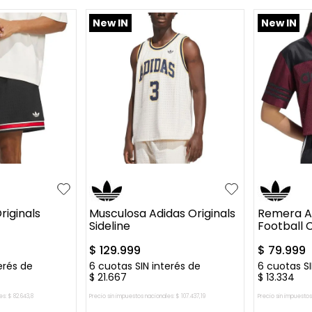
New IN
New IN
XL
S
M
L
XL
XS
S
riginals
Musculosa Adidas Originals
Remera Ad
Sideline
Football
$
129
.
999
$
79
.
999
erés de
6
cuotas SIN interés de
6
cuotas SI
$
21
.
667
$
13
.
334
es:
$
82
.
643
,
8
Precio sin impuestos nacionales:
$
107
.
437
,
19
Precio sin impuestos