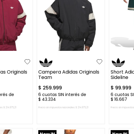
M
XL
S
M
s Originals
Campera Adidas Originals
Short Adid
Team
Sideline
$
259
.
999
$
99
.
999
erés de
6
cuotas SIN interés de
6
cuotas SI
$
43
.
334
$
16
.
667
es:
$
214
.
875
,
21
Precio sin impuestos nacionales:
$
214
.
875
,
21
Precio sin impuestos
L CARRITO
AGREGAR AL CARRITO
AGREG
New IN
New IN