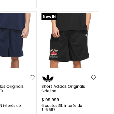
AR AL CARRITO
AGREGAR AL CARRITO
New IN
L
XL
S
M
L
XL
as Originals
Short Adidas Originals
FX
Sideline
$
99
.
999
N interés de
6
cuotas SIN interés de
$
16
.
667