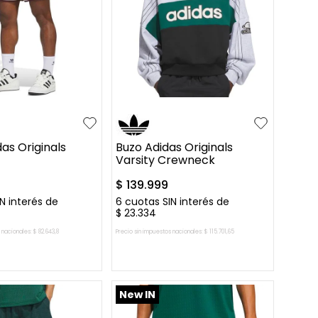
L
XL
M
L
XL
as Originals
Buzo Adidas Originals
Varsity Crewneck
$
139
.
999
N interés de
6
cuotas SIN interés de
$
23
.
334
 nacionales:
$
82
.
643
,
8
Precio sin impuestos nacionales:
$
115
.
701
,
65
AR AL CARRITO
AGREGAR AL CARRITO
New IN