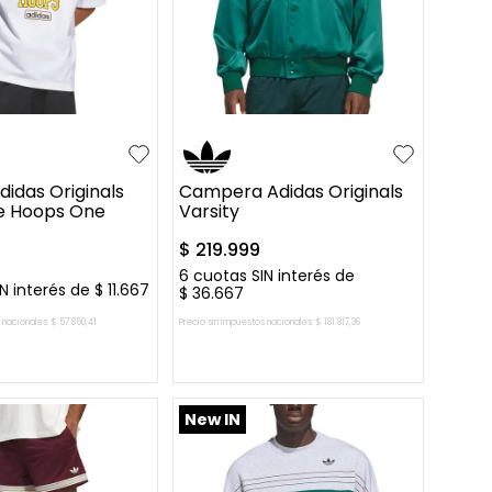
M
L
XL
S
M
L
XL
idas Originals
Campera Adidas Originals
e Hoops One
Varsity
$
219
.
999
6
cuotas SIN interés de
N interés de
$
11
.
667
$
36
.
667
 nacionales:
$
57
.
850
,
41
Precio sin impuestos nacionales:
$
181
.
817
,
36
AR AL CARRITO
AGREGAR AL CARRITO
New IN