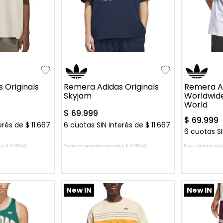
L
XL
S
M
L
XL
XS
S
 Originals
Remera Adidas Originals
Remera Ad
Skyjam
Worldwid
World
$
69
.
999
$
69
.
999
erés de
$
11
.
667
6
cuotas SIN interés de
$
11
.
667
6
cuotas SI
es:
$
57
.
850
,
41
Precio sin impuestos nacionales:
$
57
.
850
,
41
Precio sin impuestos
L CARRITO
AGREGAR AL CARRITO
AGREG
New IN
New IN