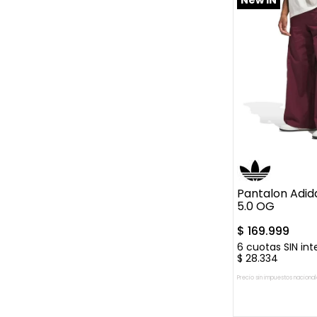
M
L
XL
Pantalon Adid
5.0 OG
$
169
.
999
6
cuotas SIN int
$
28
.
334
Precio sin impuestos nacional
AGREGAR A