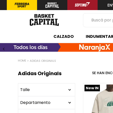
EN
Buscá por prod
TÉRMINOS 
CALZADO
INDUMENTAR
1
.
zapatilla
2
.
niño
3
.
zapatillas
ADIDAS ORIGINALS
4
.
medias
Adidas Originals
5
.
chinelas
New IN
Talle
Departamento
35.5
36
36.5
CALZADO