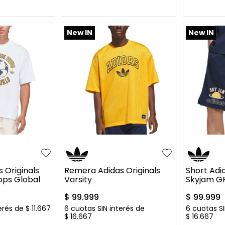
L CARRITO
AGREGAR AL CARRITO
AGREG
New IN
New IN
L
XL
S
M
L
XL
S
M
 Originals
Remera Adidas Originals
Short Adid
ops Global
Varsity
Skyjam G
$
99
.
999
$
99
.
999
erés de
$
11
.
667
6
cuotas SIN interés de
6
cuotas SI
$
16
.
667
$
16
.
667