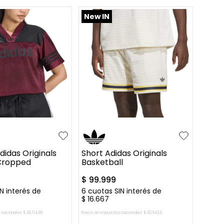
New IN
M
L
S
M
L
XL
idas Originals
Short Adidas Originals
 Cropped
Basketball
$
99
.
999
N interés de
6
cuotas SIN interés de
$
16
.
667
 nacionales:
$
66
.
114
,
88
Precio sin impuestos nacionales:
$
82
.
643
,
8