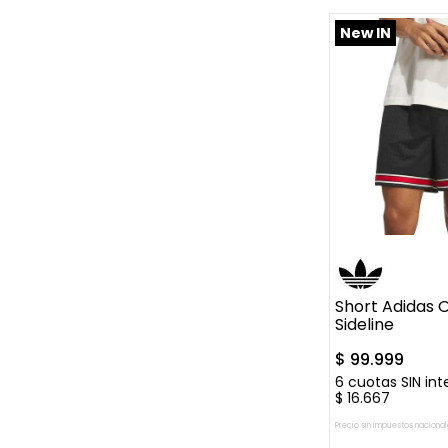
New IN
S
M
L
Short Adidas O
Sideline
$
99
.
999
6
cuotas SIN int
$
16
.
667
Precio sin impuestos nacional