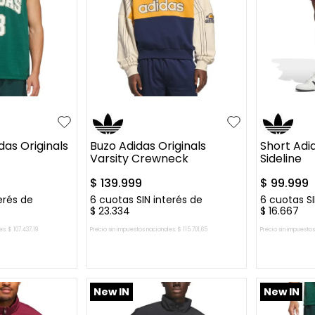
XL
M
L
XL
S
M
das Originals
Buzo Adidas Originals
Short Adid
Varsity Crewneck
Sideline
$
139
.
999
$
99
.
999
erés de
6
cuotas SIN interés de
6
cuotas SI
$
23
.
334
$
16
.
667
es:
$
107
.
437
,
19
Precio sin impuestos nacionales:
$
115
.
701
,
65
Precio sin impuestos
L CARRITO
AGREGAR AL CARRITO
AGREG
New IN
New IN