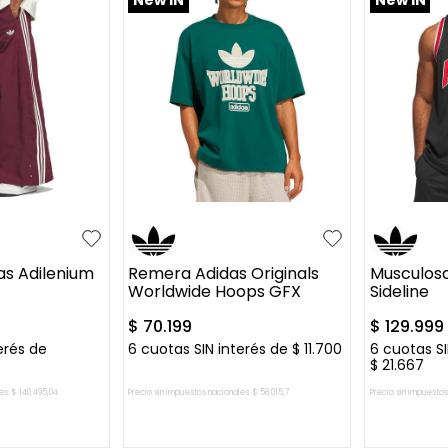
XS
S
M
L
XL
S
M
as Adilenium
Remera Adidas Originals
Musculosa
Worldwide Hoops GFX
Sideline
$
70
.
199
$
129
.
999
erés de
6
cuotas SIN interés de
$
11
.
700
6
cuotas SI
$
21
.
667
es:
$
140
.
495
,
04
Precio sin impuestos nacionales:
$
58
.
015
,
7
Precio sin impuestos
L CARRITO
AGREGAR AL CARRITO
AGREG