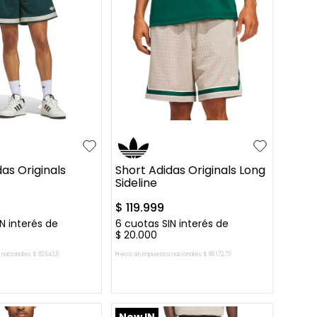
L
XL
S
M
L
XL
as Originals
Short Adidas Originals Long
Sideline
$
119
.
999
N interés de
6
cuotas SIN interés de
$
20
.
000
 nacionales:
$
82
.
643
,
8
Precio sin impuestos nacionales:
$
99
.
172
,
73
AR AL CARRITO
AGREGAR AL CARRITO
New IN