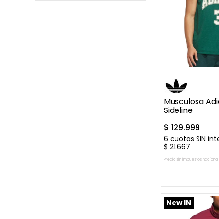
GRIS
Descarne / Nobuck
MARRON
Nobuck
NEGRO
Poliamida
Mostrar 3 más
Polyester
S
M
L
Textil/Sintetico
Musculosa Adi
Sideline
$
129
.
999
6
cuotas SIN int
$
21
.
667
Precio sin impuestos nacional
AGREGAR A
New IN