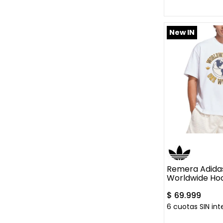
AGREGAR A
New IN
XS
S
M
Remera Adidas
Worldwide Ho
$
69
.
999
6
cuotas SIN int