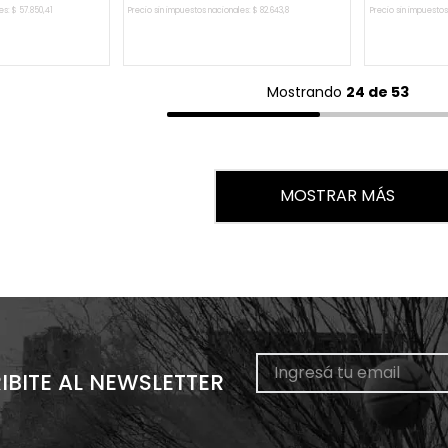
es:
$
57
.
850
,
41
Precio sin impuestos nacionales:
$
82
.
643
,
8
Precio sin impuestos
L CARRITO
AGREGAR AL CARRITO
AGREG
Mostrando
24 de 53
MOSTRAR MÁS
IBITE AL NEWSLETTER