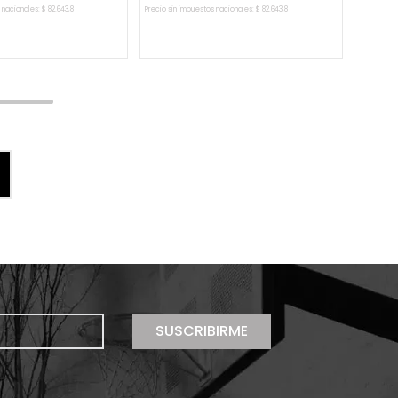
 nacionales:
$
82
.
643
,
8
Precio sin impuestos nacionales:
$
82
.
643
,
8
AR AL CARRITO
AGREGAR AL CARRITO
SUSCRIBIRME