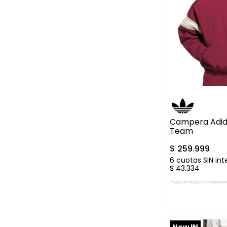
M
L
XL
Campera Adida
Team
$
259
.
999
6
cuotas SIN int
$
43
.
334
Precio sin impuestos nacional
AGREGAR A
New IN