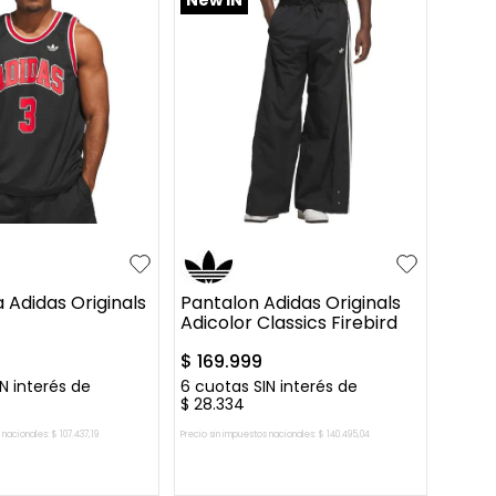
L
XL
S
M
L
XL
 Adidas Originals
Pantalon Adidas Originals
Adicolor Classics Firebird
$
169
.
999
N interés de
6
cuotas SIN interés de
$
28
.
334
 nacionales:
$
107
.
437
,
19
Precio sin impuestos nacionales:
$
140
.
495
,
04
AR AL CARRITO
AGREGAR AL CARRITO