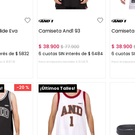
L
M
L
lide Eva
Camiseta And1 93
Camiseta 
$
38
.
900
$
38
.
900
$
77
.
900
erés de
$
5832
6
cuotas SIN interés de
$
6484
6
cuotas SI
es:
$
28
.
917
,
36
Precio sin impuestos nacionales:
$
32
.
148
,
76
Precio sin impuestos
L CARRITO
AGREGAR AL CARRITO
AGREG
-
20 %
s!
¡Últimos Talles!