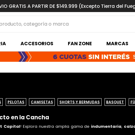
VIO GRATIS A PARTIR DE $149.999 (Excepto Tierra del Fue
ucto, categoría o marca
MÁS BUSCADOS
IA
ACCESORIOS
FAN ZONE
MARCAS
s basquet
S
PELOTAS
CAMISETAS
SHORTS Y BERMUDAS
BASQUET
F
ecto en la Cancha
t Capital
! Explora nuestra amplia gama de
indumentaria
,
calz