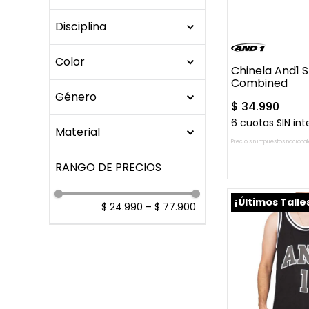
M
UN
XL
OJOTAS Y CHINELAS
43-44
CHINELAS
PELOTAS
Disciplina
BASQUET
Color
Chinela And1 S
CASUAL
Combined
AZUL
Género
$
34
.
990
BLANCO
6
cuotas SIN int
Hombre
GRIS
Material
Unisex
Precio sin impuestos nacional
MARRON
Cuero / Pu / Sintetico
AGREGAR A
MULTICOLOR
Goma
NEGRO
Polyester
¡Últimos Talle
$ 24.990
–
$ 77.900
NEGRO/BLANCO
ROJO
VERDE
VIOLETA