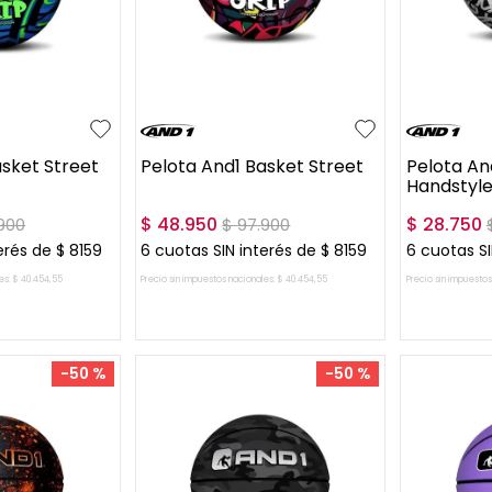
UN
UN
asket Street
Pelota And1 Basket Street
Pelota An
Handstyle 
$
48
.
950
$
28
.
750
900
$
97
.
900
erés de
$
8159
6
cuotas SIN interés de
$
8159
6
cuotas SI
es:
$
40
.
454
,
55
Precio sin impuestos nacionales:
$
40
.
454
,
55
Precio sin impuestos
L CARRITO
AGREGAR AL CARRITO
AGREG
-
50 %
-
50 %