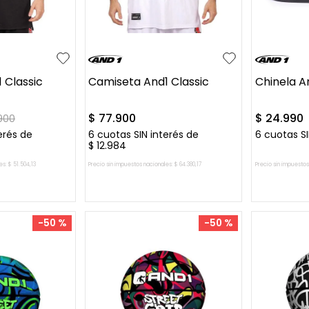
L
XL
39-40
45
 Classic
Camiseta And1 Classic
Chinela 
$
77
.
900
$
24
.
990
900
erés de
6
cuotas SIN interés de
6
cuotas SI
$
12
.
984
es:
$
51
.
504
,
13
Precio sin impuestos nacionales:
$
64
.
380
,
17
Precio sin impuestos
L CARRITO
AGREGAR AL CARRITO
AGREG
-
50 %
-
50 %