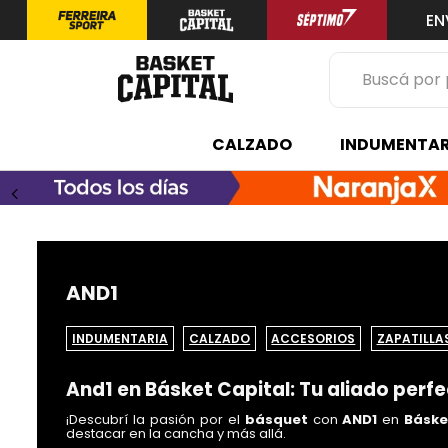
EN
Buscá por prod
TÉRMINOS 
CALZADO
INDUMENTAR
1
.
zapatilla
2
.
niño
3
.
zapatillas
4
.
medias
AND1
5
.
chinelas
INDUMENTARIA
CALZADO
ACCESORIOS
ZAPATILLA
And1 en Básket Capital: Tu aliado perf
¡Descubrí la pasión por el
básquet
con
AND1
en
Báske
destacar en la cancha y más allá.