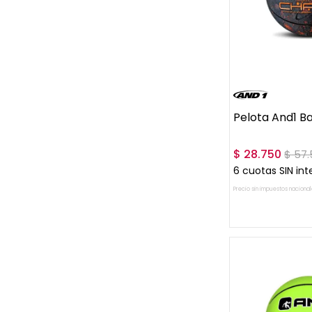
UN
Pelota And1 B
$
28
.
750
$
57
.
6
cuotas SIN int
Precio sin impuestos nacional
AGREGAR A