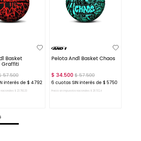
UN
d1 Basket
Pelota And1 Basket Chaos
Graffiti
$
34
.
500
$
57
.
500
$
57
.
500
N interés de
$
4792
6
cuotas SIN interés de
$
5750
 nacionales:
$
23
.
760
,
33
Precio sin impuestos nacionales:
$
28
.
512
,
4
AR AL CARRITO
AGREGAR AL CARRITO
s