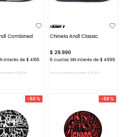
-46
41-42
And1 Combined
Chinela And1 Classic
$
29
.
990
N interés de
$
4165
6
cuotas SIN interés de
$
4999
 nacionales:
$
20
.
652
,
89
Precio sin impuestos nacionales:
$
24
.
785
,
12
AR AL CARRITO
AGREGAR AL CARRITO
-
50 %
-
50 %