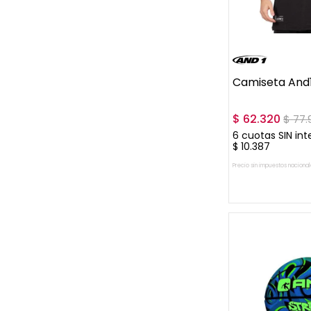
M
Camiseta And1
$
62
.
320
$
77
.
6
cuotas SIN int
$
10
.
387
Precio sin impuestos nacional
AGREGAR A