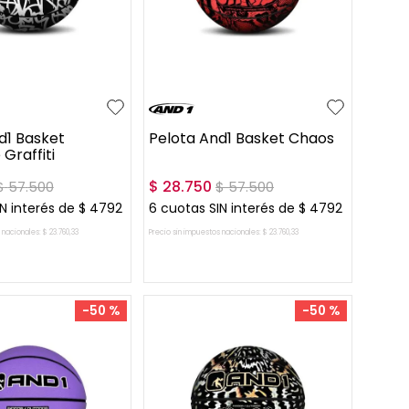
UN
d1 Basket
Pelota And1 Basket Chaos
Graffiti
$
28
.
750
$
57
.
500
$
57
.
500
N interés de
$
4792
6
cuotas SIN interés de
$
4792
 nacionales:
$
23
.
760
,
33
Precio sin impuestos nacionales:
$
23
.
760
,
33
AR AL CARRITO
AGREGAR AL CARRITO
-
50 %
-
50 %