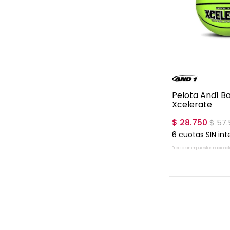
UN
Pelota And1 B
Xcelerate
$
28
.
750
$
57
.
6
cuotas SIN int
Precio sin impuestos nacional
AGREGAR A