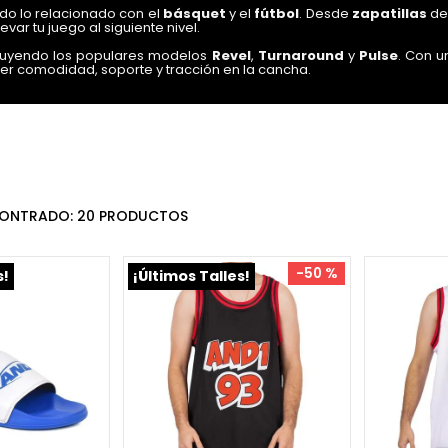
do lo relacionado con el
básquet
y el
fútbol
. Desde
zapatillas
de 
var tu juego al siguiente nivel.
cluyendo los populares modelos
Revel
,
Turnaround
y
Pulse
. Con u
er comodidad, soporte y tracción en la cancha.
ecemos una amplia variedad de
camisetas
,
shorts
y
bermudas
pa
e un juego casual con amigos, nuestra
ropa deportiva AND1
te man
onado apasionado, en
Básket Capital
encontrarás todo lo que nece
hoy mismo y lleva tu juego al siguiente nivel!
20
PRODUCTOS
-
50 %
s!
¡Últimos Talles!