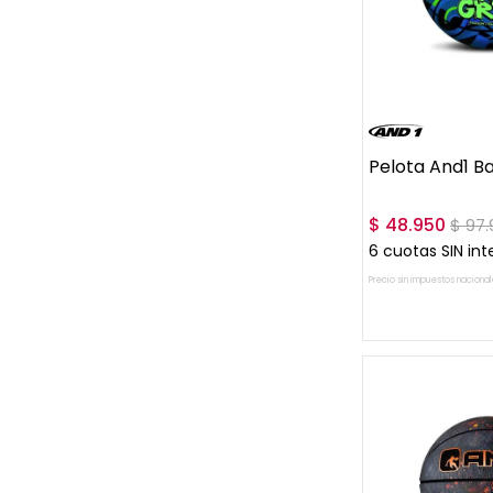
UN
Pelota And1 B
$
48
.
950
$
97
.
6
cuotas SIN int
Precio sin impuestos nacional
AGREGAR A