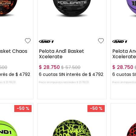
UN
UN
asket Chaos
Pelota And1 Basket
Pelota An
Xcelerate
Xcelerate
$
28
.
750
$
28
.
750
500
$
57
.
500
erés de
$
4792
6
cuotas SIN interés de
$
4792
6
cuotas SI
es:
$
23
.
760
,
33
Precio sin impuestos nacionales:
$
23
.
760
,
33
Precio sin impuestos
L CARRITO
AGREGAR AL CARRITO
AGREG
-
50 %
-
50 %