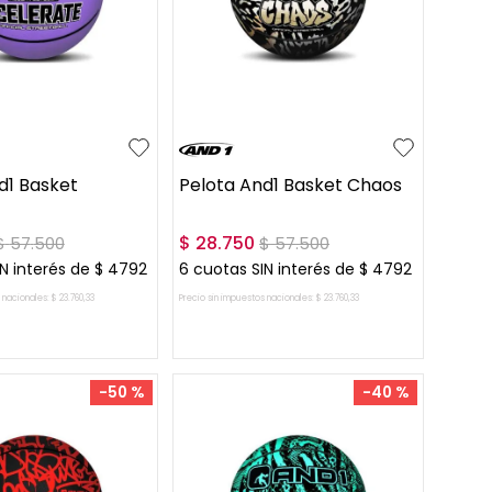
UN
d1 Basket
Pelota And1 Basket Chaos
$
28
.
750
$
57
.
500
$
57
.
500
N interés de
$
4792
6
cuotas SIN interés de
$
4792
 nacionales:
$
23
.
760
,
33
Precio sin impuestos nacionales:
$
23
.
760
,
33
AR AL CARRITO
AGREGAR AL CARRITO
-
50 %
-
40 %