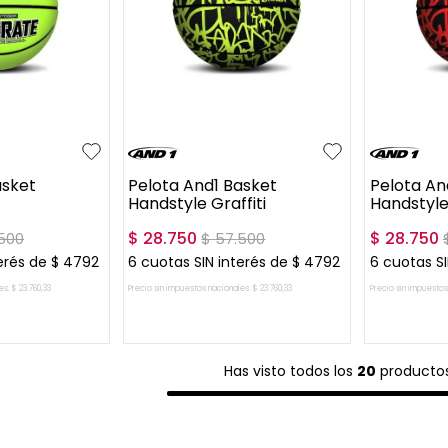
UN
UN
asket
Pelota And1 Basket
Pelota An
Handstyle Graffiti
Handstyle 
$
28
.
750
$
28
.
750
500
$
57
.
500
erés de
$
4792
6
cuotas SIN interés de
$
4792
6
cuotas SI
es:
$
23
.
760
,
33
Precio sin impuestos nacionales:
$
23
.
760
,
33
Precio sin impuestos
L CARRITO
AGREGAR AL CARRITO
AGREG
Has visto todos los
20
producto