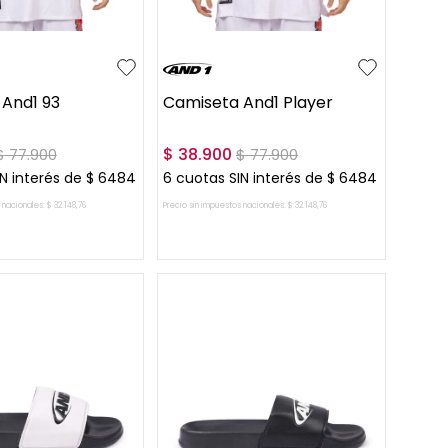
S
And1 93
Camiseta And1 Player
$
38
.
900
$
77
.
900
$
77
.
900
N interés de
$
6484
6
cuotas SIN interés de
$
6484
 nacionales:
$
32
.
148
,
76
Precio sin impuestos nacionales:
$
32
.
148
,
76
AR AL CARRITO
AGREGAR AL CARRITO