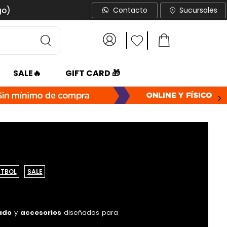
go)
Contacto
Sucursales
SALE🔥
GIFT CARD 🎁
>
ÚTBOL
SALE
ado
y
accesorios
diseñados para