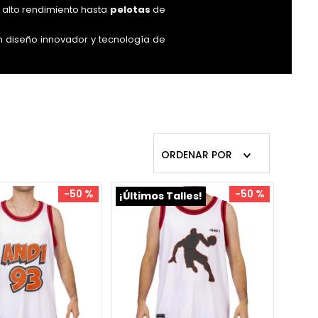
alto rendimiento hasta
pelotas
de
n diseño innovador y tecnología de
ra completar tu look deportivo. Ya
tendrá fresco y con estilo en todo
sitas para destacar en el mundo de
ORDENAR POR
-
50 %
-
50 %
¡Últimos Talles!