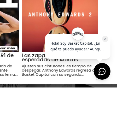
AR1 de
Las zapatillas mas
esperadas de Adidas:
Anthony Edwards 2
ado de
Ajusten sus cinturones: es tiempo de
ente
despegar. Anthony Edwards regresa a
su lema,
Basket Capital con su segunda
s Rigorer"
zapatilla exclusiva, las Adidas AE2.
igorer."),
calidad y
SUSCRIBIRME