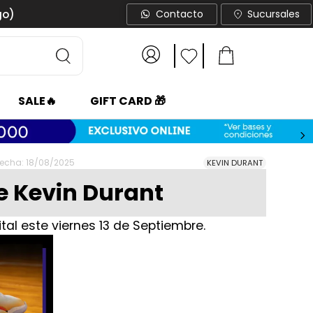
go)
Contacto
Sucursales
SALE🔥
GIFT CARD 🎁
echa: 18/08/2025
KEVIN DURANT
e Kevin Durant
tal este viernes 13 de Septiembre.