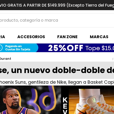
VIO GRATIS A PARTIR DE $149.999 (Excepto Tierra del Fue
ucto, categoría o marca
MÁS BUSCADOS
IA
ACCESORIOS
FAN ZONE
MARCAS
s basquet
 Durant
F
se, un nuevo doble-doble d
oenix Suns, gentileza de Nike, llegan a Basket Capi