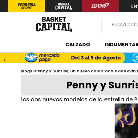
EN
Buscá por prod
TÉRMINOS 
CALZADO
INDUMENTAR
1
.
zapatilla
2
.
niño
3
.
zapatillas
Blogs >
Penny y Sunrise, un nuevo doble-doble de Kevin
Penny y Sunri
4
.
medias
5
.
chinelas
Los dos nuevos modelos de la estrella de Ph