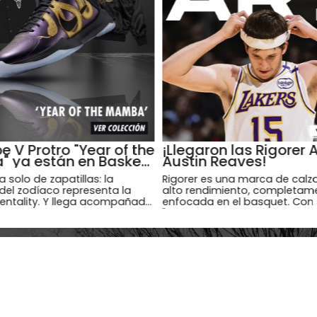
e V Protro "Year of the
¡Llegaron las Rigorer 
 ya están en Basket
Austin Reaves!
l
a solo de zapatillas: la
Rigorer es una marca de calz
 del zodíaco representa la
alto rendimiento, completam
ntality. Y llega acompañada
enfocada en el basquet. Con 
las de indumentaria para
"Where there is a court, there i
ieran representar su espíritu
("Donde hay una cancha, hay R
define su compromiso con la 
la cancha.
IBITE AL NEWSLETTER