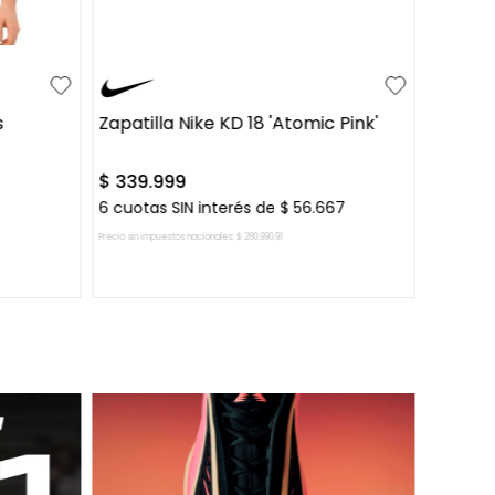
39.5
41.5
48.5
49.5
50.5
+
1
51.5
s
Zapatilla Nike KD 18 'Atomic Pink'
$
339
.
999
6
cuotas SIN interés de
$
56
.
667
Precio sin impuestos nacionales:
$
280
.
990
,
91
O
AGREGAR AL CARRITO