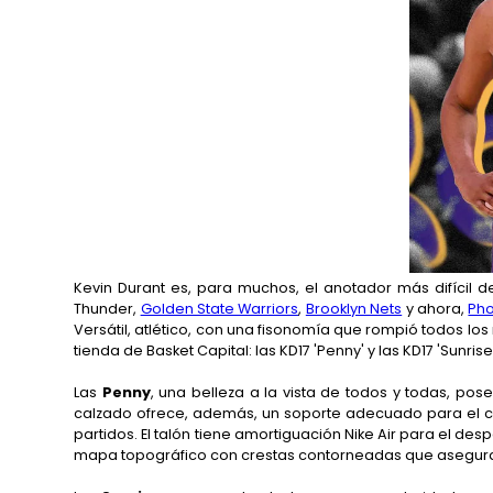
Kevin Durant es, para muchos, el anotador más difícil 
Thunder,
Golden State Warriors
,
Brooklyn Nets
y ahora,
Pho
Versátil, atlético, con una fisonomía que rompió todos l
tienda de Basket Capital: las KD17 'Penny' y las KD17 'Sunrise
Las
Penny
, una belleza a la vista de todos y todas, po
calzado ofrece, además, un soporte adecuado para el ca
partidos. El talón tiene amortiguación Nike Air para el des
mapa topográfico con crestas contorneadas que aseguran 