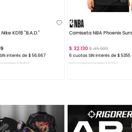
40
41
41.5
42
+
6
S
M
L
 Nike KD18 "B.A.D."
Camiseta NBA Phoenix Sun
99
$
32
.
130
$
45
.
900
SIN interés de
$
56
.
667
6
cuotas SIN interés de
$
5355
tos nacionales:
$
280
.
990
,
91
Precio sin impuestos nacionales:
$
26
.
553
,
72
AGREGAR AL CARRITO
AGREGAR AL CARRIT