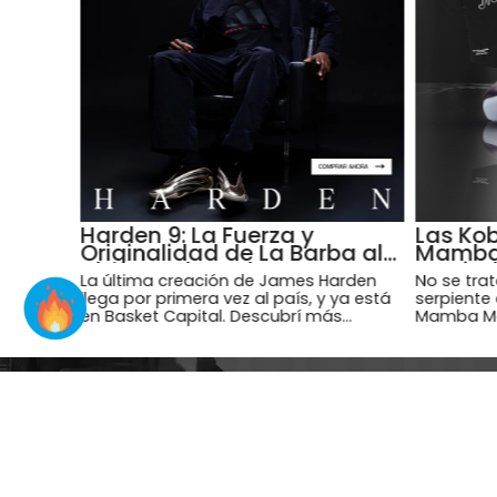
Harden 9: La Fuerza y
Las Kob
Originalidad de La Barba al
Mamba"
Alcance de Todos
Capita
La última creación de James Harden
No se trat
llega por primera vez al país, y ya está
serpiente
en Basket Capital. Descubrí más
Mamba Me
detalles de estas zapatillas, que llevan
con cápsu
el sello único de La Barba.
quienes qu
ganador.
SUSCR