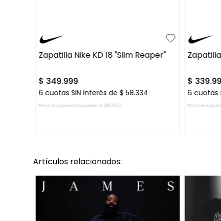
39.5
39.5
Zapatilla Nike KD 18 "Slim Reaper"
Zapatilla
$
349
.
999
$
339
.
9
6
cuotas SIN interés de
$
58
.
334
6
cuotas 
Precio sin impuestos nacionales:
$
289
.
255
,
37
Precio sin impues
AGREGAR AL CARRITO
Artículos relacionados: