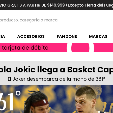
VIO GRATIS A PARTIR DE $149.999 (Excepto Tierra del Fue
ucto, categoría o marca
MÁS BUSCADOS
IA
ACCESORIOS
FAN ZONE
MARCAS
s basquet
ola Jokic llega a Basket Cap
El Joker desembarca de la mano de 361°