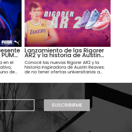
resente
Lanzamiento de las Rigorer
n PUMA
AR2 y la historia de Austin
Reaves
a en el
Conocé las nuevas Rigorer AR2 y la
ativo,
historia inspiradora de Austin Reaves:
 uno de
de no tener ofertas universitarias a
de la era
convertirse en una estrella de la NBA.
SUSCRIBIRME