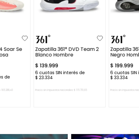
44
41
42
43
44
+
2
+
2
40
41
45
46
47
 4 Soar Se
Zapatilla 361° DVD Team 2
Zapatilla 36
osa
Blanco Hombre
Negro Hom
$
139
.
999
$
199
.
999
6
cuotas SIN interés de
6
cuotas SIN 
és de
$
23
.
334
$
33
.
334
$
165
.
288
,
43
Precio sin impuestos nacionales:
$
115
.
701
,
65
Precio sin impuestos nac
CARRITO
AGREGAR AL CARRITO
AGREGA