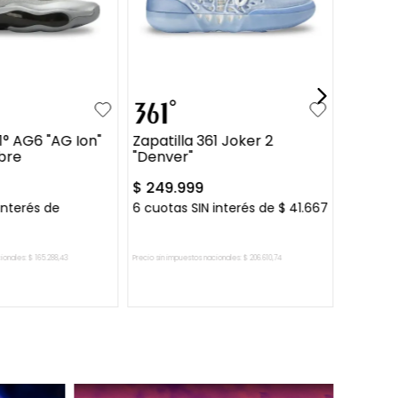
42
43
44
40
1° AG6 "AG Ion"
Zapatilla 361 Joker 2
bre
"Denver"
$
249
.
999
interés de
6
cuotas SIN interés de
$
41
.
667
ionales:
$
165
.
288
,
43
Precio sin impuestos nacionales:
$
206
.
610
,
74
R AL CARRITO
AGREGAR AL CARRITO