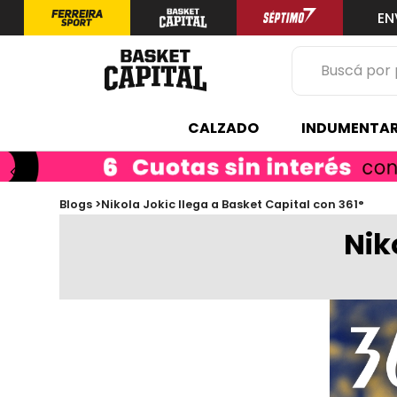
EN
Buscá por prod
TÉRMINOS 
CALZADO
INDUMENTAR
1
.
zapatilla
2
.
niño
3
.
zapatillas
Blogs >
Nikola Jokic llega a Basket Capital con 361°
Nik
4
.
medias
5
.
chinelas