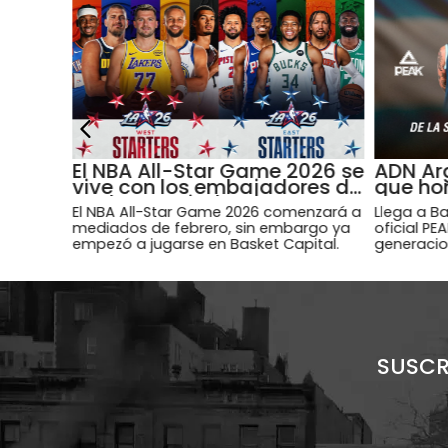
El NBA All-Star Game 2026 se
ADN Arg
vive con los embajadores de
que ho
Basket Capital
Campeo
El NBA All-Star Game 2026 comenzará a
Llega a Ba
mediados de febrero, sin embargo ya
oficial PE
empezó a jugarse en Basket Capital.
generacion
SUSCR