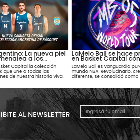
entino: La nueva piel
LaMelo Ball se hace p
menajea a los
en Basket Capital co
nes de 1950
MB.05 "World Tour"
sket Capital la colección
LaMelo Ball es vanguardia pur
AK que une a todas las
mundo NBA. Revolucinario, cre
es de nuestra historia viva.
diferente, se consolidó como
los jugadores más singulares 
3.0.
IBITE AL NEWSLETTER