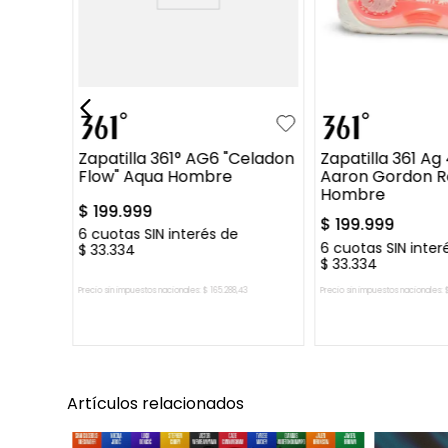
41
42
43
44
41
42
43
+
1
45
46
45
46
47
Zapatilla 361° AG6 "Celadon
Zapatilla 361 Ag
Flow" Aqua Hombre
Aaron Gordon R
Hombre
$
199
.
999
$
199
.
999
6
cuotas SIN interés de
6
cuotas SIN inter
$
33
.
334
$
33
.
334
Precio sin impuestos nacionales:
$
165
.
288
,
43
Precio sin impuestos nacionales:
AGREGAR AL CARRITO
AGREGAR AL 
Artículos relacionados