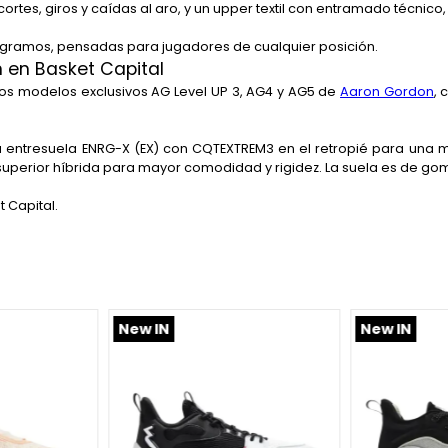
rtes, giros y caídas al aro, y un upper textil con entramado técnico, q
0 gramos, pensadas para jugadores de cualquier posición.
n en Basket Capital
los modelos exclusivos AG Level UP 3, AG4 y AG5 de
Aaron Gordon
,
a entresuela ENRG-X (EX) con CQTEXTREM3 en el retropié para una m
uperior híbrida para mayor comodidad y rigidez. La suela es de gom
 Capital.
New IN
New IN