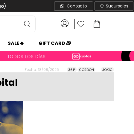
go)
Contacto
Sucursales
SALE🔥
GIFT CARD 🎁
Fecha: 18/08/2025
361°
GORDON
JOKIC
ital