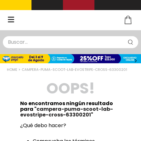
Buscar...
TÉRMINOS MÁS BUSCADOS
1
.
zapatillas basquet
CAMPERA-PUMA-SCOOT-LAB-EVOSTRIPE-CROSS-63300201
2
.
niño
OOPS!
3
.
zapatillas
4
.
medias
No encontramos ningún resultado
5
.
chinelas
para "
campera-puma-scoot-lab-
evostripe-cross-63300201
"
¿Qué debo hacer?