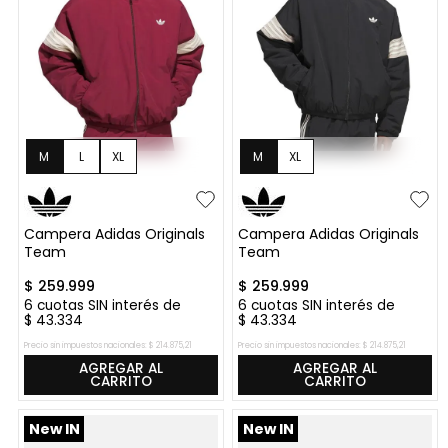
M
L
XL
M
XL
Campera Adidas Originals
Campera Adidas Originals
Team
Team
$
259
.
999
$
259
.
999
6
cuotas SIN interés de
6
cuotas SIN interés de
$
43
.
334
$
43
.
334
Precio sin impuestos nacionales:
$
214
.
875
,
21
Precio sin impuestos nacionales:
$
214
.
875
,
21
AGREGAR AL
AGREGAR AL
CARRITO
CARRITO
New IN
New IN