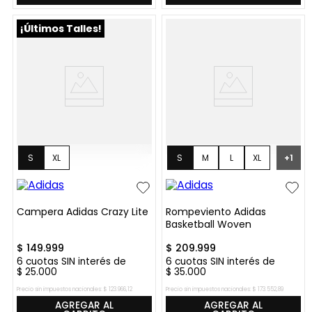
¡Últimos Talles!
S
XL
S
M
L
XL
+
1
Campera Adidas Crazy Lite
Rompeviento Adidas
Basketball Woven
$
149
.
999
$
209
.
999
6
cuotas SIN interés de
6
cuotas SIN interés de
$
25
.
000
$
35
.
000
Precio sin impuestos nacionales:
$
123
.
966
,
12
Precio sin impuestos nacionales:
$
173
.
552
,
89
AGREGAR AL
AGREGAR AL