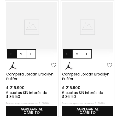
S
M
L
S
M
L
Campera Jordan Brooklyn
Campera Jordan Brooklyn
Puffer
Puffer
$
216
.
900
$
216
.
900
6
cuotas SIN interés de
6
cuotas SIN interés de
$
36
.
150
$
36
.
150
Precio sin impuestos nacionales:
$
179
.
256
,
2
Precio sin impuestos nacionales:
$
179
.
256
,
2
AGREGAR AL
AGREGAR AL
CARRITO
CARRITO