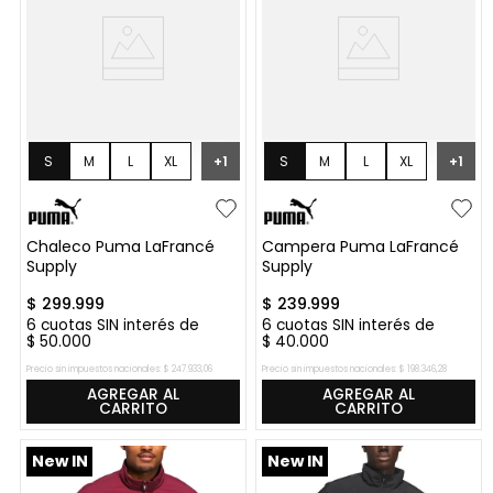
S
M
L
XL
+
1
S
M
L
XL
+
1
Chaleco Puma LaFrancé
Campera Puma LaFrancé
Supply
Supply
$
299
.
999
$
239
.
999
6
cuotas SIN interés de
6
cuotas SIN interés de
$
50
.
000
$
40
.
000
Precio sin impuestos nacionales:
$
247
.
933
,
06
Precio sin impuestos nacionales:
$
198
.
346
,
28
AGREGAR AL
AGREGAR AL
CARRITO
CARRITO
New IN
New IN