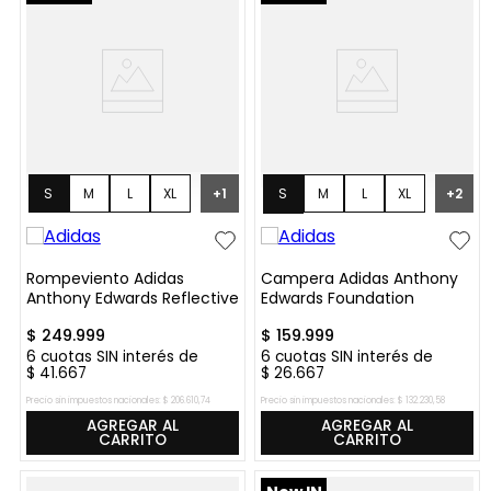
S
M
L
XL
S
M
L
XL
+
1
+
2
XXL
Rompeviento Adidas
Campera Adidas Anthony
Anthony Edwards Reflective
Edwards Foundation
$
249
.
999
$
159
.
999
6
cuotas SIN interés de
6
cuotas SIN interés de
$
41
.
667
$
26
.
667
Precio sin impuestos nacionales:
$
206
.
610
,
74
Precio sin impuestos nacionales:
$
132
.
230
,
58
AGREGAR AL
AGREGAR AL
CARRITO
CARRITO