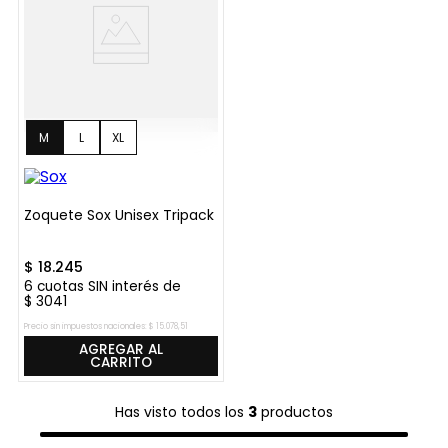
M
L
XL
Zoquete Sox Unisex Tripack
$
18
.
245
6
cuotas SIN interés de
$
3041
Precio sin impuestos nacionales:
$
15
.
078
,
51
AGREGAR AL
CARRITO
Has visto todos los
3
productos