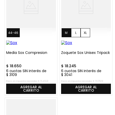
44-46
M
L
XL
Media Sox Compresion
Zoquete Sox Unisex Tripack
$
18
.
650
$
18
.
245
6
cuotas SIN interés de
6
cuotas SIN interés de
$
3109
$
3041
Precio sin impuestos nacionales:
$
15
.
413
,
22
Precio sin impuestos nacionales:
$
15
.
078
,
51
AGREGAR AL
AGREGAR AL
CARRITO
CARRITO