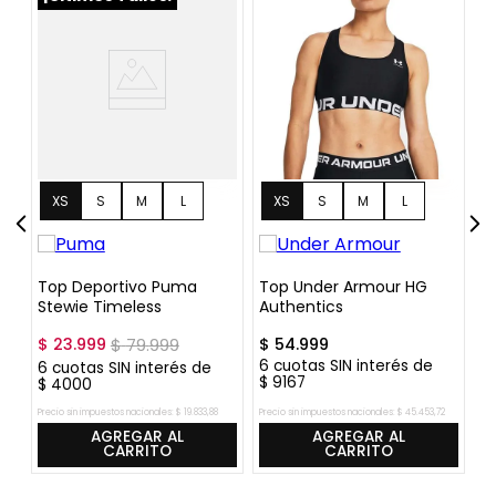
XS
S
M
L
XS
S
M
L
ce
Top Deportivo Puma
Top Under Armour HG
T
Stewie Timeless
Authentics
$
23
.
999
$
79
.
999
$
54
.
999
$
6
cuotas SIN interés de
6
cuotas SIN interés de
6
$
9167
$
4000
$
Precio sin impuestos nacionales:
$
19
.
833
,
88
Precio sin impuestos nacionales:
$
45
.
453
,
72
Pre
AGREGAR AL
AGREGAR AL
CARRITO
CARRITO