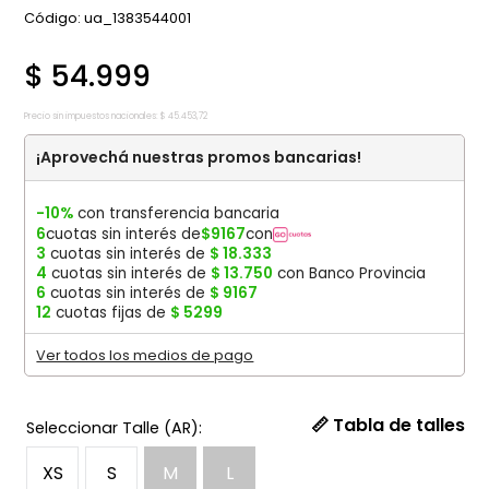
:
ua_1383544001
$
54
.
999
Precio sin impuestos nacionales:
$
45
.
453
,
72
¡Aprovechá nuestras promos bancarias!
-10%
con transferencia bancaria
6
cuotas sin interés de
$
9167
con
3
cuotas sin interés de
$
18
.
333
4
cuotas sin interés de
$
13
.
750
con Banco Provincia
6
cuotas sin interés de
$
9167
12
cuotas fijas de
$
5299
Ver todos los medios de pago
📏 Tabla de talles
XS
S
M
L