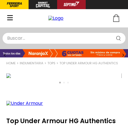
Buscar...
TÉRMINOS MÁS BUSCADOS
1
.
zapatillas basquet
2
.
niño
INDUMENTARIA
TOPS
TOP UNDER ARMOUR HG AUTHENTICS
3
.
zapatillas
4
.
medias
5
.
chinelas
Top Under Armour HG Authentics