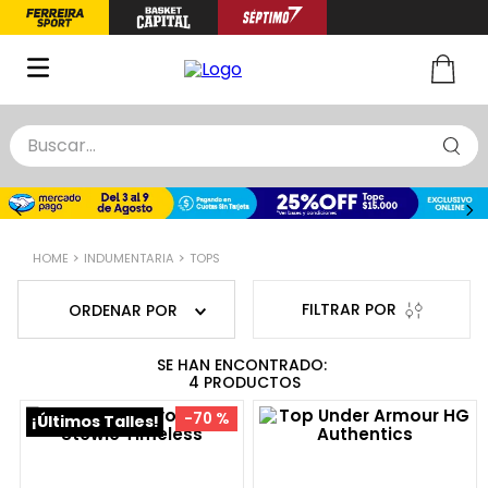
Buscar...
TÉRMINOS MÁS BUSCADOS
1
.
zapatillas basquet
INDUMENTARIA
TOPS
2
.
niño
3
.
zapatillas
ORDENAR POR
4
.
medias
5
.
chinelas
4
PRODUCTOS
-
70 %
¡Últimos Talles!