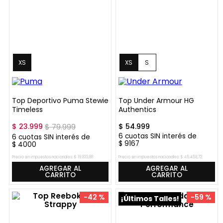
XS
XS
S
Top Deportivo Puma Stewie
Top Under Armour HG
Timeless
Authentics
$
23
.
999
$
79
.
999
$
54
.
999
6
cuotas SIN interés de
6
cuotas SIN interés de
$
9167
$
4000
Precio sin impuestos nacionales:
$
19
.
833
,
88
Precio sin impuestos nacionales:
$
45
.
453
,
72
AGREGAR AL
AGREGAR AL
CARRITO
CARRITO
-
42 %
-
59 %
¡Últimos Talles!