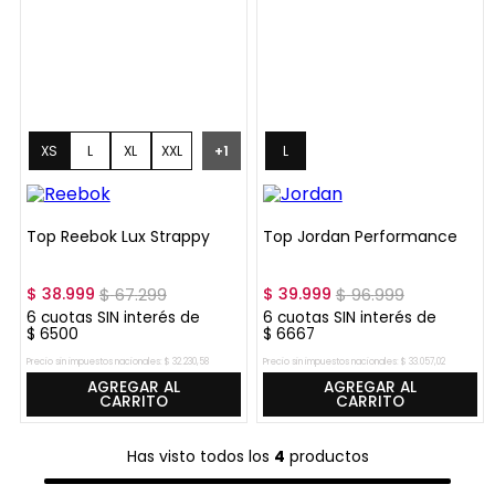
XS
L
XL
XXL
+
1
L
Top Reebok Lux Strappy
Top Jordan Performance
$
38
.
999
$
67
.
299
$
39
.
999
$
96
.
999
6
cuotas SIN interés de
6
cuotas SIN interés de
$
6500
$
6667
Precio sin impuestos nacionales:
$
32
.
230
,
58
Precio sin impuestos nacionales:
$
33
.
057
,
02
AGREGAR AL
AGREGAR AL
CARRITO
CARRITO
Has visto todos los
4
productos