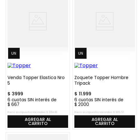
UN
UN
Venda Topper Elastica Nro
Zoquete Topper Hombre
5
Tripack
$
3999
$
11
.
999
6
cuotas SIN interés de
6
cuotas SIN interés de
$
667
$
2000
Precio sin impuestos nacionales:
$
3304
,
96
Precio sin impuestos nacionales:
$
9916
,
53
AGREGAR AL
AGREGAR AL
CARRITO
CARRITO