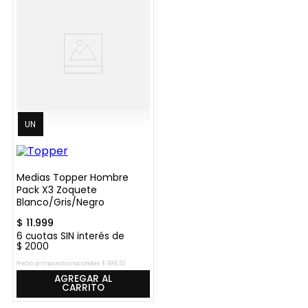
UN
Medias Topper Hombre
Pack X3 Zoquete
Blanco/Gris/Negro
$
11
.
999
6
cuotas SIN interés de
$
2000
Precio sin impuestos nacionales:
$
9916
,
53
AGREGAR AL
CARRITO