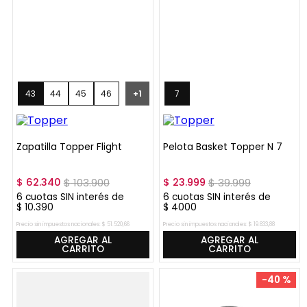
43
44
45
46
+
1
7
Zapatilla Topper Flight
Pelota Basket Topper N 7
$
62
.
340
$
103
.
900
$
23
.
999
$
39
.
999
6
cuotas SIN interés de
6
cuotas SIN interés de
$
10
.
390
$
4000
Precio sin impuestos nacionales:
$
51
.
520
,
66
Precio sin impuestos nacionales:
$
19
.
833
,
88
AGREGAR AL
AGREGAR AL
CARRITO
CARRITO
-
40 %