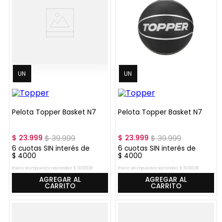
UN
UN
Pelota Topper Basket N7
Pelota Topper Basket N7
$
23
.
999
$
39
.
999
$
23
.
999
$
39
.
999
6
cuotas SIN interés de
6
cuotas SIN interés de
$
4000
$
4000
Precio sin impuestos nacionales:
$
19
.
833
,
88
Precio sin impuestos nacionales:
$
19
.
833
,
88
AGREGAR AL
AGREGAR AL
CARRITO
CARRITO