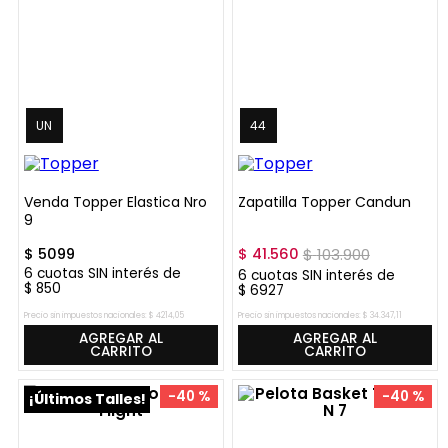
UN
44
Venda Topper Elastica Nro
Zapatilla Topper Candun
9
$
5099
$
41
.
560
$
103
.
900
6
cuotas SIN interés de
6
cuotas SIN interés de
$
850
$
6927
Precio sin impuestos nacionales:
$
4214
,
05
Precio sin impuestos nacionales:
$
34
.
347
,
11
AGREGAR AL
AGREGAR AL
CARRITO
CARRITO
-
40 %
-
40 %
¡Últimos Talles!