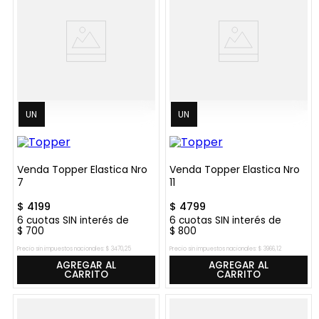
UN
UN
Venda Topper Elastica Nro
Venda Topper Elastica Nro
7
11
$
4199
$
4799
6
cuotas SIN interés de
6
cuotas SIN interés de
$
700
$
800
Precio sin impuestos nacionales:
$
3470
,
25
Precio sin impuestos nacionales:
$
3966
,
12
AGREGAR AL
AGREGAR AL
CARRITO
CARRITO