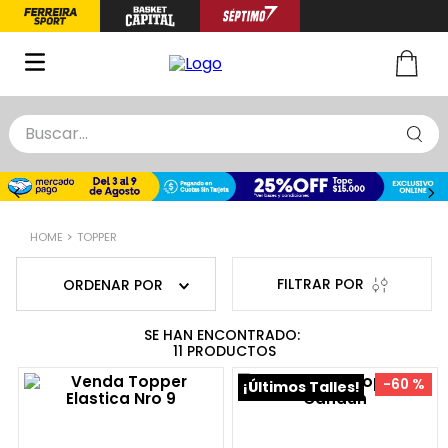
Buscar...
TÉRMINOS MÁS BUSCADOS
1
.
zapatillas basquet
TOPPER
2
.
niño
3
.
zapatillas
ORDENAR POR
4
.
medias
5
.
chinelas
11
PRODUCTOS
-
60 %
¡Últimos Talles!